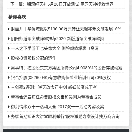
下一篇：
翻滚吧天神5月28日开放测试 见习天神拯救世界
猜你喜欢
财面儿｜华侨城拟以5136.06万元转让无锡兆禾文旅发展16%
股权
阴阳师道馆突破阵容推荐2020 新版道馆突破阵容搭
一人之下手游王也头像大全 侧脸颜值爆表（高清
股权投资股权分配的运作
易事特：控股股东东方集团所持公司4.0089%的股份存被动减
持
银合控股(08260.HK)有意收购保险业培训公司70%股权
三剑豪2评测：逆天改命石中剑 斩妖伏魔成王者
董事会还宣布任命曹股权文宝和吴刚为董事会成员
御剑情缘双十一活动大全 2017双十一活动内容及奖
办家首期知识大讲堂顺利举行"股权激励方案设计找万商咨询